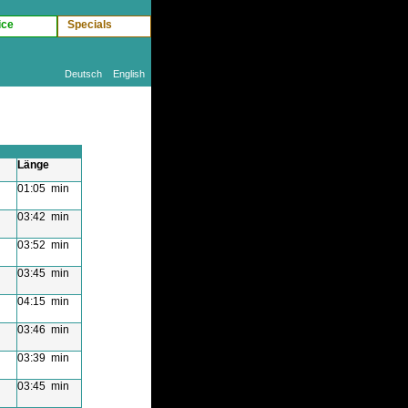
ice
Specials
Deutsch
English
Länge
01:05 min
03:42 min
03:52 min
03:45 min
04:15 min
03:46 min
03:39 min
03:45 min