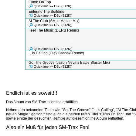
Climb On Top
(
Quicktime >= DSL (512K))
Entering The Building!
(
Quicktime >= DSL (512K))
At The Club (SM In Motion Mix)
(
Quicktime >= DSL (512K))
Feel The Music (DERB Remix)
(
Quicktime >= DSL (512K))
... Is Calling (Olav Basoski Remix)
Got The Groove (Jason Nevins Battle Blaster Mix)
(
Quicktime >= DSL (512K))
Endlich ist es soweit!!!
Das Album von SM-Trax ist online erhältlich.
Neben den bekannten Titeln wie "Got The Groove", "... Is Calling", "At The Clu
neuen Single "Ignition!" sind auch die beiden raren Titel "Climb On Top" und
sowie einige der gesuchten Remixe auf diesem online Album enthalten.
Also ein Muß für jeden SM-Trax Fan!