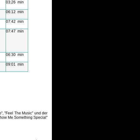
03:26 min
06:12 min
07:42 min
07:47 min
06:30 min
09:01 min
b", "Feel The Music" und der
 "Show Me Something Special"