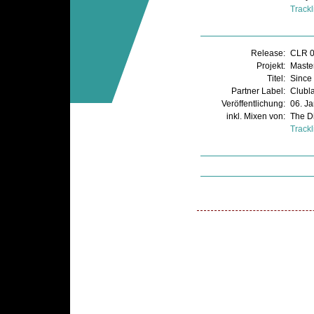
Trackl
Release:
CLR 
Projekt:
Master
Titel:
Since
Partner Label:
Clubl
Veröffentlichung:
06. J
inkl. Mixen von:
The D
Trackl