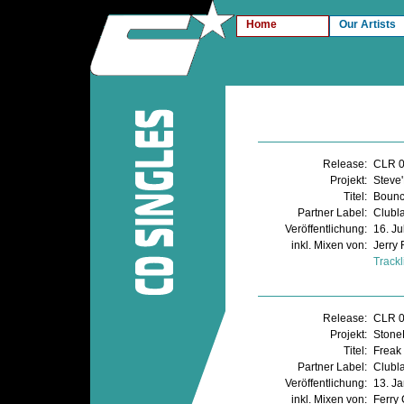
Home
Our Artists
Release:
CLR 
Projekt:
Steve
Titel:
Boun
Partner Label:
Clubla
Veröffentlichung:
16. Ju
inkl. Mixen von:
Jerry 
Trackl
Release:
CLR 
Projekt:
StoneB
Titel:
Freak
Partner Label:
Clubl
Veröffentlichung:
13. J
inkl. Mixen von:
Ferry