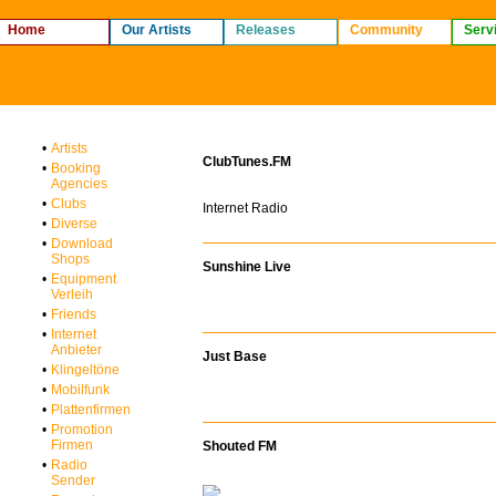
Home
Our Artists
Releases
Community
Serv
•
Artists
ClubTunes.FM
•
Booking
Agencies
•
Clubs
Internet Radio
•
Diverse
•
Download
Shops
Sunshine Live
•
Equipment
Verleih
•
Friends
•
Internet
Anbieter
Just Base
•
Klingeltöne
•
Mobilfunk
•
Plattenfirmen
•
Promotion
Firmen
Shouted FM
•
Radio
Sender